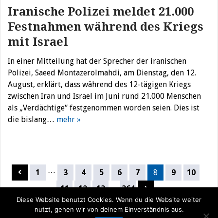
Iranische Polizei meldet 21.000
Festnahmen während des Kriegs
mit Israel
In einer Mitteilung hat der Sprecher der iranischen
Polizei, Saeed Montazerolmahdi, am Dienstag, den 12.
August, erklärt, dass während des 12-tägigen Kriegs
zwischen Iran und Israel im Juni rund 21.000 Menschen
als „Verdächtige“ festgenommen worden seien. Dies ist
die bislang…
mehr »
Seitennummerierung
…
1
3
4
5
6
7
8
9
10
der
…
11
12
13
364
Beiträge
Diese Website benutzt Cookies. Wenn du die Website weiter
nutzt, gehen wir von deinem Einverständnis aus.