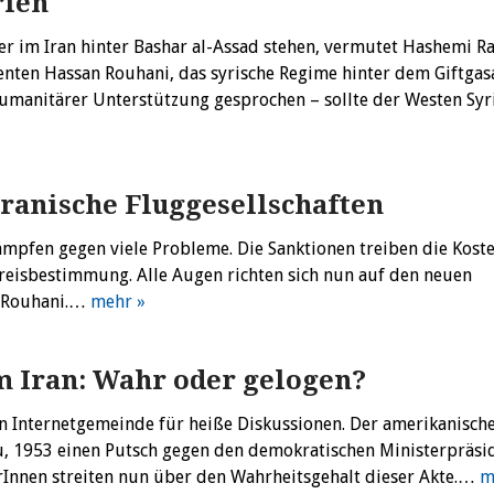
rien
r im Iran hinter Bashar al-Assad stehen, vermutet Hashemi Ra
enten Hassan Rouhani, das syrische Regime hinter dem Giftgasa
humanitärer Unterstützung gesprochen – sollte der Westen Sy
ranische Fluggesellschaften
ämpfen gegen viele Probleme. Die Sanktionen treiben die Koste
reisbestimmung. Alle Augen richten sich nun auf den neuen
n Rouhani.…
mehr »
m Iran: Wahr oder gelogen?
hen Internetgemeinde für heiße Diskussionen. Der amerikanisch
u, 1953 einen Putsch gegen den demokratischen Ministerpräsi
nerInnen streiten nun über den Wahrheitsgehalt dieser Akte.…
m