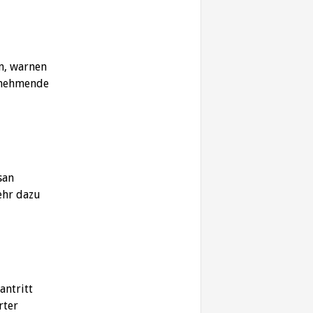
n, warnen
unehmende
san
ehr dazu
antritt
rter