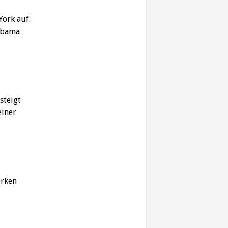
York auf.
 Obama
steigt
einer
erken