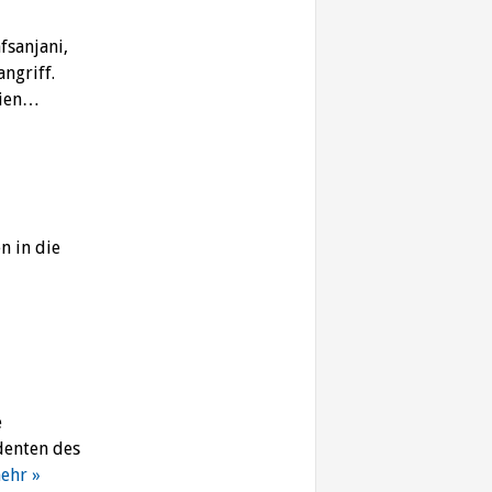
fsanjani,
ngriff.
rien…
n in die
e
denten des
ehr »