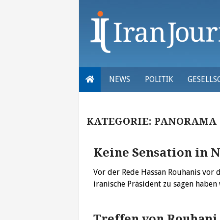
Skip
to
content
NEWS
POLITIK
GESELLS
KATEGORIE:
PANORAMA
Keine Sensation in 
Vor der Rede Hassan Rouhanis vor 
iranische Präsident zu sagen haben
Treffen von Rouhan