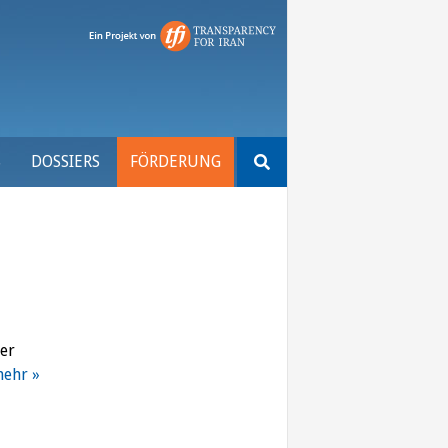
Suchen
S
DOSSIERS
FÖRDERUNG
nach:
er
ehr »