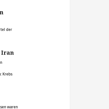
en
tel der
 Iran
an
: Krebs
ssen waren