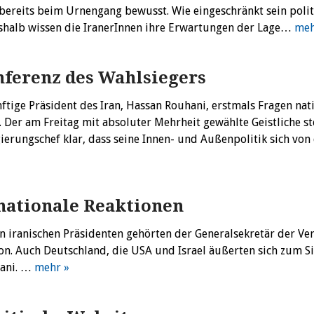
bereits beim Urnengang bewusst. Wie eingeschränkt sein polit
Deshalb wissen die IranerInnen ihre Erwartungen der Lage…
meh
nferenz des Wahlsiegers
ige Präsident des Iran, Hassan Rouhani, erstmals Fragen nat
. Der am Freitag mit absoluter Mehrheit gewählte Geistliche ste
gierungschef klar, dass seine Innen- und Außenpolitik sich vo
rnationale Reaktionen
n iranischen Präsidenten gehörten der Generalsekretär der Ve
on. Auch Deutschland, die USA und Israel äußerten sich zum S
hani. …
mehr »