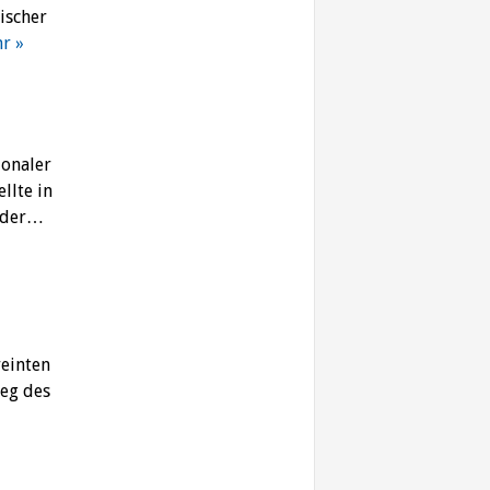
ischer
r »
ionaler
llte in
n der…
reinten
ieg des