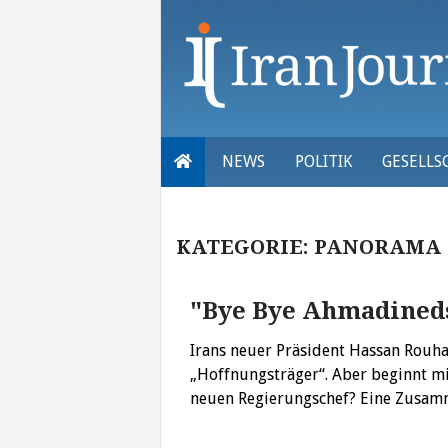
Skip
to
content
NEWS
POLITIK
GESELLS
KATEGORIE:
PANORAMA
"Bye Bye Ahmadined
Irans neuer Präsident Hassan Rouha
„Hoffnungsträger“. Aber beginnt mi
neuen Regierungschef? Eine Zusa