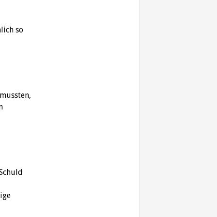
lich so
 mussten,
n
 Schuld
ige