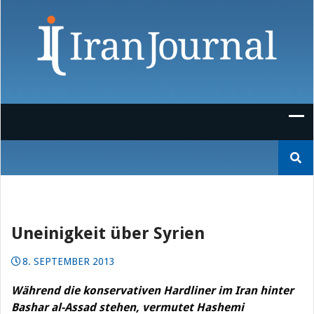
Skip
to
content
Suchen
nach:
Uneinigkeit über Syrien
8. SEPTEMBER 2013
Während die konservativen Hardliner im Iran hinter
Bashar al-Assad stehen, vermutet Hashemi