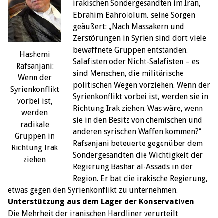
irakischen Sondergesandten im Iran,
Ebrahim Bahrololum, seine Sorgen
geäußert: „Nach Massakern und
Zerstörungen in Syrien sind dort viele
bewaffnete Gruppen entstanden.
Hashemi
Salafisten oder Nicht-Salafisten – es
Rafsanjani:
sind Menschen, die militärische
Wenn der
politischen Wegen vorziehen. Wenn der
Syrienkonflikt
Syrienkonflikt vorbei ist, werden sie in
vorbei ist,
Richtung Irak ziehen. Was wäre, wenn
werden
sie in den Besitz von chemischen und
radikale
anderen syrischen Waffen kommen?“
Gruppen in
Rafsanjani beteuerte gegenüber dem
Richtung Irak
Sondergesandten die Wichtigkeit der
ziehen
Regierung Bashar al-Assads in der
Region. Er bat die irakische Regierung,
etwas gegen den Syrienkonflikt zu unternehmen.
Unterstützung aus dem Lager der Konservativen
Die Mehrheit der iranischen Hardliner verurteilt