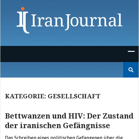
Skip
to
content
Suchen
nach:
KATEGORIE:
GESELLSCHAFT
Bettwanzen und HIV: Der Zustand
der iranischen Gefängnisse
Das Schreiben eines politischen Gefangenen über die