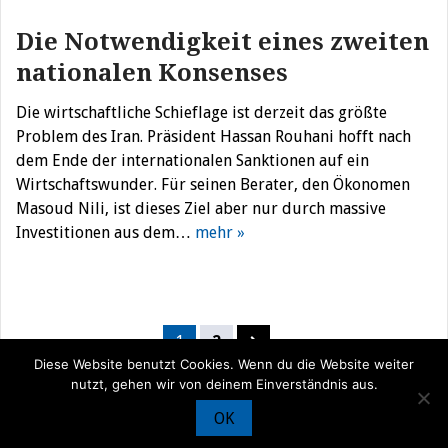
Die Notwendigkeit eines zweiten
nationalen Konsenses
Die wirtschaftliche Schieflage ist derzeit das größte
Problem des Iran. Präsident Hassan Rouhani hofft nach
dem Ende der internationalen Sanktionen auf ein
Wirtschaftswunder. Für seinen Berater, den Ökonomen
Masoud Nili, ist dieses Ziel aber nur durch massive
Investitionen aus dem…
mehr »
Seitennummerierung
1
2
der
Diese Website benutzt Cookies. Wenn du die Website weiter
nutzt, gehen wir von deinem Einverständnis aus.
Beiträge
OK
© Iran Journal |
Über uns
|
Förderung
|
Newsletter
|
Impressum
|
Datenschutz
|
Kontakt