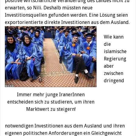
positive wirtschaftliche Veränderung des Landes nicht zu
erwarten, so Nili. Deshalb müssten neue
Investitionsquellen gefunden werden. Eine Lösung seien
exportorientierte direkte Investitionen aus dem Ausland.
Wie kann
die
islamische
Regierung
aber
zwischen
dringend
Immer mehr junge IranerInnen
entscheiden sich zu studieren, um ihren
Marktwert zu steigern!
notwendigen Investitionen aus dem Ausland und ihren
eigenen politischen Anforderungen ein Gleichgewicht