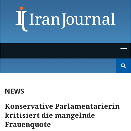
Skip
to
content
Suchen
nach:
NEWS
Konservative Parlamentarierin
kritisiert die mangelnde
Frauenquote