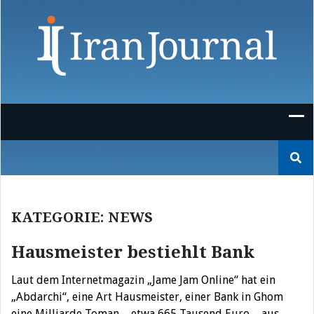
Skip
to
content
Suchen
nach:
KATEGORIE:
NEWS
Hausmeister bestiehlt Bank
Laut dem Internetmagazin „Jame Jam Online“ hat ein
„Abdarchi“, eine Art Hausmeister, einer Bank in Ghom
eine Milliarde Toman – etwa 665 Tausend Euro – aus