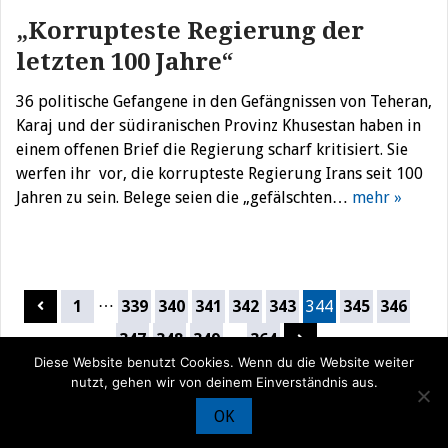
„Korrupteste Regierung der
letzten 100 Jahre“
36 politische Gefangene in den Gefängnissen von Teheran,
Karaj und der südiranischen Provinz Khusestan haben in
einem offenen Brief die Regierung scharf kritisiert. Sie
werfen ihr vor, die korrupteste Regierung Irans seit 100
Jahren zu sein. Belege seien die „gefälschten…
mehr »
Seitennummerierung
…
1
339
340
341
342
343
344
345
346
der
…
347
348
349
364
Beiträge
Diese Website benutzt Cookies. Wenn du die Website weiter
nutzt, gehen wir von deinem Einverständnis aus.
OK
© Iran Journal |
Über uns
|
Förderung
|
Newsletter
|
Impressum
|
Datenschutz
|
Kontakt