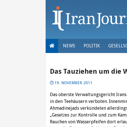
Skip
to
content
NEWS
POLITIK
GESELLS
Das Tauziehen um die 
19. NOVEMBER 2011
Das oberste Verwaltungsgericht Irans
in den Teehäusern verboten. Innenmin
Ahmadinejads verkündeten allerdings,
„Gesetzes zur Kontrolle und zum Ka
Rauchen von Wasserpfeifen dort erlau