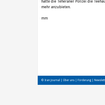
hatte die Teheraner Polizei die Teeh
mehr anzubieten.
mm
Beitragsnavigation
© Iran Journal |
Über uns
|
Förderung
|
Newslett