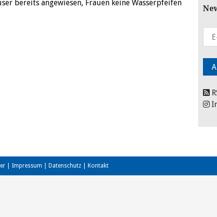
äuser bereits angewiesen, Frauen keine Wasserpfeifen
New
R
I
er
|
Impressum
|
Datenschutz
|
Kontakt