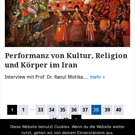
Performanz von Kultur, Religion
und Körper im Iran
Interview mit Prof. Dr. Raoul Motika.…
mehr »
Seitennummerierung
…
1
33
34
35
36
37
38
39
40
der
41
42
Beiträge
Diese Website benutzt Cookies. Wenn du die Website weiter
nutzt, gehen wir von deinem Einverständnis aus.