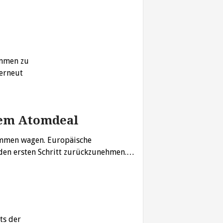
ommen zu
erneut
 dem Atomdeal
ommen wagen. Europäische
 den ersten Schritt zurückzunehmen.…
ts der