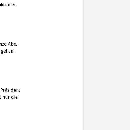
nktionen
nzo Abe,
rgehen,
 Präsident
t nur die