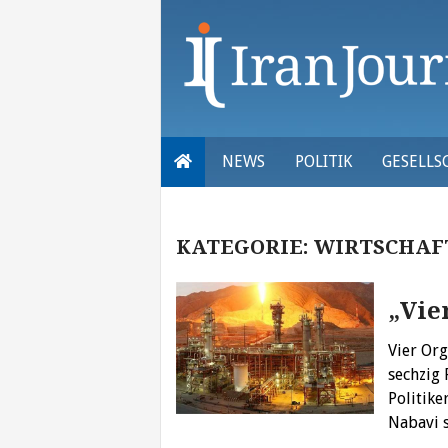
Skip
to
content
NEWS
POLITIK
GESELLS
KATEGORIE:
WIRTSCHAF
„Vie
Vier Org
sechzig 
Politike
Nabavi 