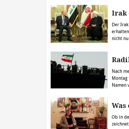
Irak
Der Irak
erhalte
nicht n
Radi
Nach meh
Montag 
Namen v
Was 
Ob in de
zeichnet