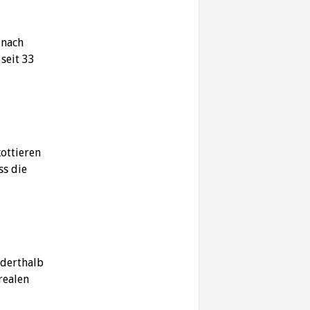
 nach
seit 33
ottieren
ss die
nderthalb
realen