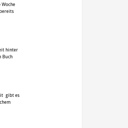
e Woche
bereits
it hinter
n Buch
it gibt es
schem