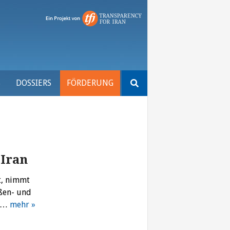
Suchen
S
DOSSIERS
FÖRDERUNG
nach:
 Iran
t, nimmt
ußen- und
ie…
mehr »