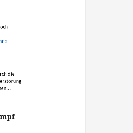
noch
r »
rch die
Zerstörung
chen…
ampf