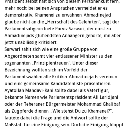
Präsident selbst hält sich von diesem Personenkult fern,
mehr noch: bei seinen Ansprachen vermeidet er es
demonstrativ, Khamenei zu erwähnen. Ahmadinejad
glaube nicht an die „Herrschaft des Gelehrten“, sagt der
Parlamentsabgeordnete Parviz Sarwari, der einst zu
Ahmadinejads glühendsten Anhängern gehörte, ihn aber
jetzt unablässig kritisiert.
Sarwari zählt sich wie eine große Gruppe von
Abgeordneten samt vier entlassener Minister zu den
sogenannten „Prinzipientreuen“. Unter dieser
Bezeichnung wollten sich im Vorfeld der
Parlamentswahlen alle Kritiker Ahmadinejads vereinen
und eine gemeinsame Kandidatenliste präsentieren.
Ayatollah Mahdavi-Kani sollte dabei als Vaterfigur,
bekannte Namen wie Parlamentspräsident Ali Laridjani
oder der Teheraner Bürgermeister Mohammad Ghalibaf
als Zugpferde dienen. „Wie stehst Du zu Khamenei?“,
lautete dabei die Frage und die Antwort sollte der
Maßstab für eine Einigung sein. Doch die Einigung klappt