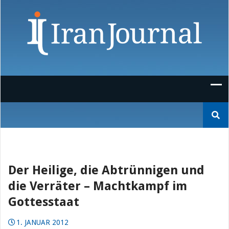
Skip
to
content
Suchen
nach:
Der Heilige, die Abtrünnigen und
die Verräter – Machtkampf im
Gottesstaat
1. JANUAR 2012