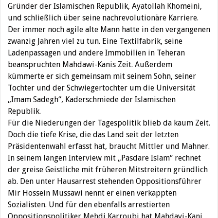
Gründer der Islamischen Republik, Ayatollah Khomeini,
und schließlich über seine nachrevolutionäre Karriere.
Der immer noch agile alte Mann hatte in den vergangenen
zwanzig Jahren viel zu tun. Eine Textilfabrik, seine
Ladenpassagen und andere Immobilien in Teheran
beanspruchten Mahdawi-Kanis Zeit. Außerdem
kümmerte er sich gemeinsam mit seinem Sohn, seiner
Tochter und der Schwiegertochter um die Universität
„Imam Sadegh“, Kaderschmiede der Islamischen
Republik.
Für die Niederungen der Tagespolitik blieb da kaum Zeit.
Doch die tiefe Krise, die das Land seit der letzten
Präsidentenwahl erfasst hat, braucht Mittler und Mahner.
In seinem langen Interview mit „Pasdare Islam“ rechnet
der greise Geistliche mit früheren Mitstreitern gründlich
ab. Den unter Hausarrest stehenden Oppositionsführer
Mir Hossein Mussawi nennt er einen verkappten
Sozialisten. Und für den ebenfalls arrestierten
Oppositionspolitiker Mehdi Karroubi hat Mahdavi-Kani