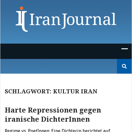
Skip
to
content
Suchen
nach:
SCHLAGWORT:
KULTUR IRAN
Harte Repressionen gegen
iranische DichterInnen
Regime vs. PoetInnen: Eine Dichterin berichtet auf