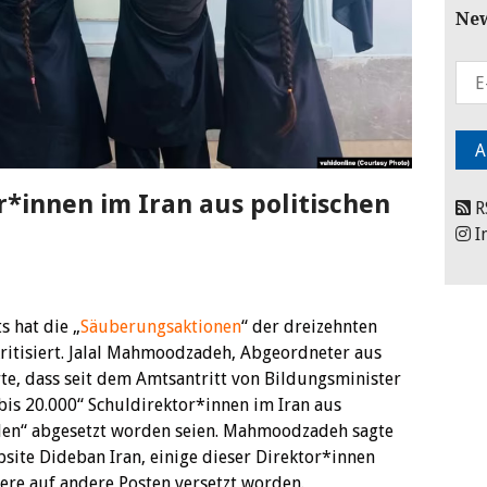
New
*innen im Iran aus politischen
R
I
s hat die „
Säuberungsaktionen
“ der dreizehnten
ritisiert. Jalal Mahmoodzadeh, Abgeordneter aus
te, dass seit dem Amtsantritt von Bildungsminister
is 20.000“ Schuldirektor*innen im Iran aus
den“ abgesetzt worden seien. Mahmoodzadeh sagte
ite Dideban Iran, einige dieser Direktor*innen
dere auf andere Posten versetzt worden.