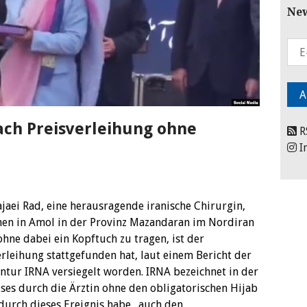
New
nach Preisverleihung ohne
R
I
aei Rad, eine herausragende iranische Chirurgin,
nnen in Amol in der Provinz Mazandaran im Nordiran
hne dabei ein Kopftuch zu tragen, ist der
rleihung stattgefunden hat, laut einem Bericht der
entur IRNA versiegelt worden. IRNA bezeichnet in der
es durch die Ärztin ohne den obligatorischen Hijab
durch dieses Ereignis habe „auch den