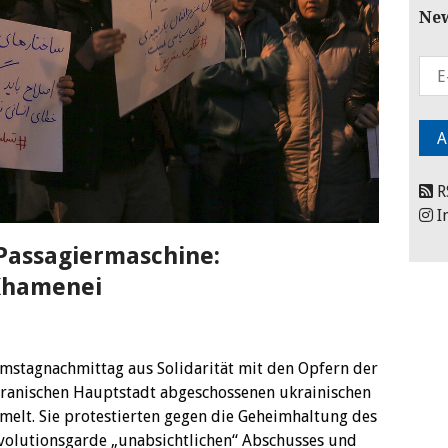
New
R
I
Passagiermaschine:
Khamenei
stagnachmittag aus Solidarität mit den Opfern der
iranischen Hauptstadt abgeschossenen ukrainischen
elt. Sie protestierten gegen die Geheimhaltung des
evolutionsgarde „unabsichtlichen“ Abschusses und