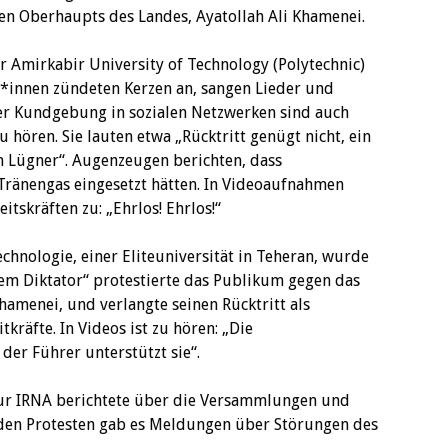
hen Oberhaupts des Landes, Ayatollah Ali Khamenei.
r Amirkabir University of Technology (Polytechnic)
*innen zündeten Kerzen an, sangen Lieder und
der Kundgebung in sozialen Netzwerken sind auch
 hören. Sie lauten etwa „Rücktritt genügt nicht, ein
m Lügner“. Augenzeugen berichten, dass
 Tränengas eingesetzt hätten. In Videoaufnahmen
tskräften zu: „Ehrlos! Ehrlos!“
echnologie, einer Eliteuniversität in Teheran, wurde
em Diktator“ protestierte das Publikum gegen das
hamenei, und verlangte seinen Rücktritt als
kräfte. In Videos ist zu hören: „Die
der Führer unterstützt sie“.
tur IRNA berichtete über die Versammlungen und
it den Protesten gab es Meldungen über Störungen des