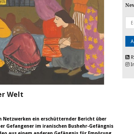
New
R
I
er Welt
en Netzwerken ein erschütternder Bericht über
er Gefangener im iranischen Bushehr-Gefängnis
 Video aus einem anderen Gefängnis für Empörung