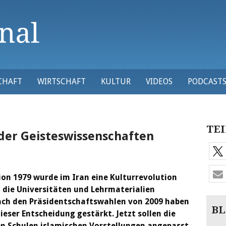
CHAFT
WIRTSCHAFT
KULTUR
VIDEOS
PODCAST
TEI
 der Geisteswissenschaften
ion 1979 wurde im Iran eine Kulturrevolution
n die Universitäten und Lehrmaterialien
nach den Präsidentschaftswahlen von 2009 haben
BL
eser Entscheidung gestärkt. Jetzt sollen die
en Schulen islamischen Vorstellungen angepasst