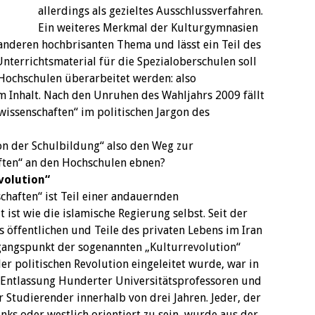
allerdings als gezieltes Ausschlussverfahren.
Ein weiteres Merkmal der Kulturgymnasien
 anderen hochbrisanten Thema und lässt ein Teil des
terrichtsmaterial für die Spezialoberschulen soll
 Hochschulen überarbeitet werden: also
m Inhalt. Nach den Unruhen des Wahljahrs 2009 fällt
wissenschaften“ im politischen Jargon des
on der Schulbildung“ also den Weg zur
aften“ an den Hochschulen ebnen?
volution“
chaften“ ist Teil einer andauernden
 ist wie die islamische Regierung selbst. Seit der
s öffentlichen und Teile des privaten Lebens im Iran
sgangspunkt der sogenannten „Kulturrevolution“
der politischen Revolution eingeleitet wurde, war in
Entlassung Hunderter Universitätsprofessoren und
Studierender innerhalb von drei Jahren. Jeder, der
inks oder westlich orientiert zu sein, wurde aus der