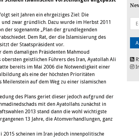
New
lgt seit Jahren ein ehrgeiziges Ziel: Die
– und zwar gründlich. Dazu wurde im Herbst 2011
on der sogenannte „Plan der grundlegenden
abschiedet. Dem Rat, der die Islamisierung des
itzt der Staatspräsident vor.
er dem damaligen Präsidenten Mahmoud
ersten geistlichen Führers des Iran, Ayatollah Ali
R
tte bereits im Mai 2006 die Notwendigkeit einer
I
bildung als eine der höchsten Prioritäten
 als Meilenstein auf dem Weg zu einer islamischen
iedung des Plans geriet dieser jedoch aufgrund der
 Ahmadinedschads mit den Ayatollahs zunächst in
aftswahlen 2013 stand dann die wohl wichtigste
ergangenen 13 Jahre, die Atomverhandlungen, ganz
 2015 scheinen im Iran jedoch innenpolitische