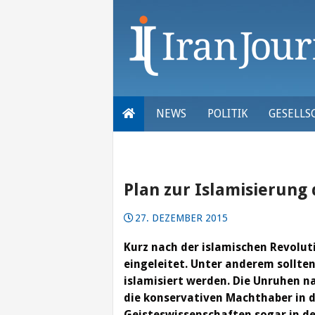
Skip
to
content
NEWS
POLITIK
GESELLS
Plan zur Islamisierung
27. DEZEMBER 2015
Kurz nach der islamischen Revolut
eingeleitet. Unter anderem sollte
islamisiert werden. Die Unruhen 
die konservativen Machthaber in di
Geisteswissenschaften sogar in d