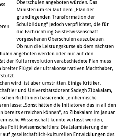
Oberschulen angeboten würden. Das
ass
Ministerium sei laut dem „Plan der
grundlegenden Transformation der
Schulbildung“ jedoch verpflichtet, die für
ieren
die Fachrichtung Geisteswissenschaft
vorgesehenen Oberschulen auszubauen.
Ob nun die Leistungskurse ab dem nächsten
schulen angeboten werden oder nur auf den
at der Kulturrevolution verabschiedete Plan muss
n breiter Flügel der ultrakonservativen Machthaber,
stützt.
hen wird, ist aber umstritten. Einige Kritiker,
chaftler und Universitätsdozent Sadegh Zibakalam,
ischen Richtlinien basierende „einheimische
eren lasse: „Sonst hätten die Initiatoren das in all den
on bereits erreichen können“, so Zibakalam im Januar
heimische Wissenschaft konnte verfasst werden,
des Politikwissenschaftlers: Die Islamisierung der
 auf gesellschaftlich-kulturellen Entwicklungen des