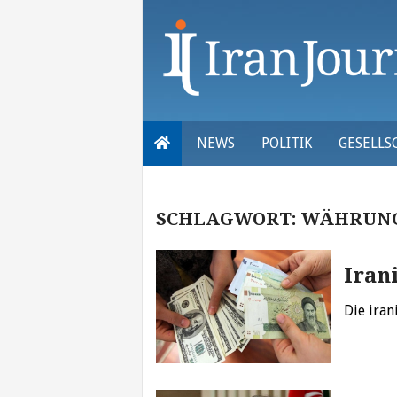
Skip
to
content
NEWS
POLITIK
GESELLS
SCHLAGWORT:
WÄHRUNG
Iran
Die ira