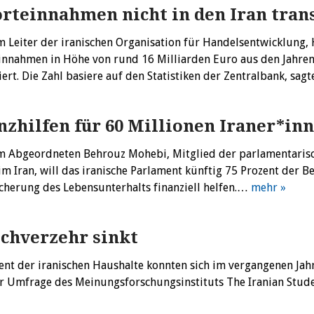
rteinnahmen nicht in den Iran trans
m Leiter der iranischen Organisation für Handelsentwicklun
innahmen in Höhe von rund 16 Milliarden Euro aus den Jahren
iert. Die Zahl basiere auf den Statistiken der Zentralbank, 
nzhilfen für 60 Millionen Iraner*in
m Abgeordneten Behrouz Mohebi, Mitglied der parlamentaris
m Iran, will das iranische Parlament künftig 75 Prozent der 
cherung des Lebensunterhalts finanziell helfen.…
mehr »
schverzehr sinkt
ent der iranischen Haushalte konnten sich im vergangenen Jahr 
er Umfrage des Meinungsforschungsinstituts The Iranian Stude