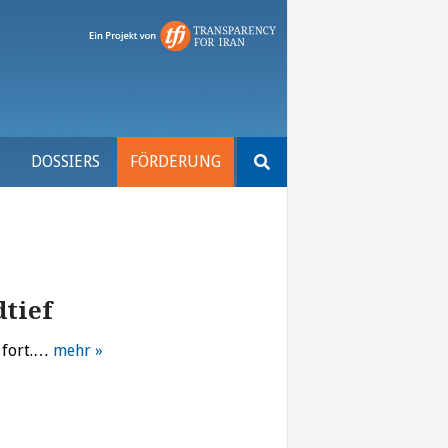
Suchen
S
DOSSIERS
FÖRDERUNG
nach:
dtief
 fort.…
mehr »