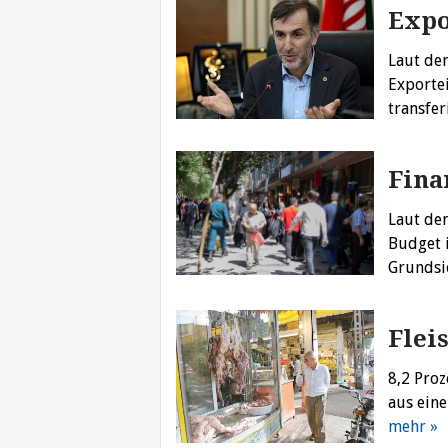
Expo
Laut de
Exporte
transfer
Fina
Laut de
Budget i
Grundsi
Flei
8,2 Proz
aus ein
mehr »