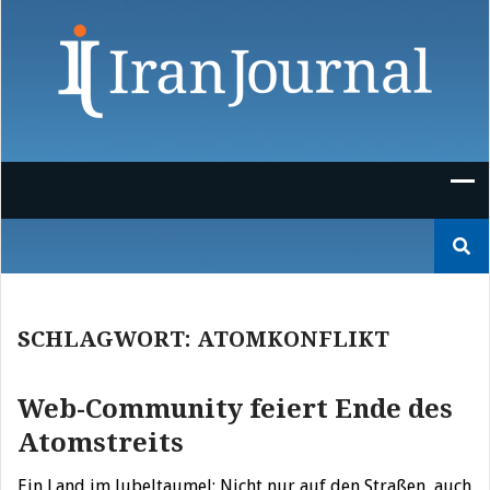
Skip
to
content
Suchen
nach:
SCHLAGWORT:
ATOMKONFLIKT
Web-Community feiert Ende des
Atomstreits
Ein Land im Jubeltaumel: Nicht nur auf den Straßen, auch