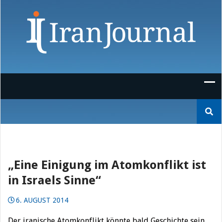
Skip
to
content
Suchen
nach:
„Eine Einigung im Atomkonflikt ist
in Israels Sinne“
6. AUGUST 2014
Der iranische Atomkonflikt könnte bald Geschichte sein.