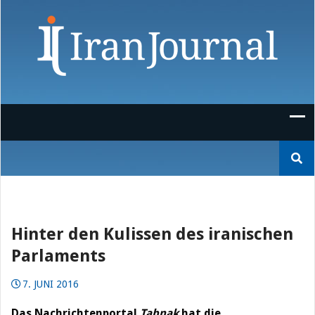
Skip
to
content
Suchen
nach:
Hinter den Kulissen des iranischen
Parlaments
7. JUNI 2016
Das Nachrichtenportal
Tabnak
hat die