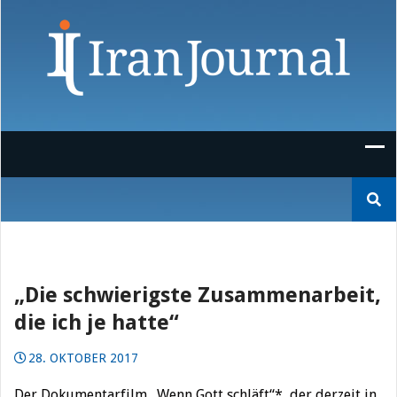
Skip
to
content
Suchen
nach:
„Die schwierigste Zusammenarbeit,
die ich je hatte“
28. OKTOBER 2017
Der Dokumentarfilm „Wenn Gott schläft“*, der derzeit in