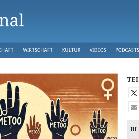
CHAFT
WIRTSCHAFT
KULTUR
VIDEOS
PODCAST
TEI
BL