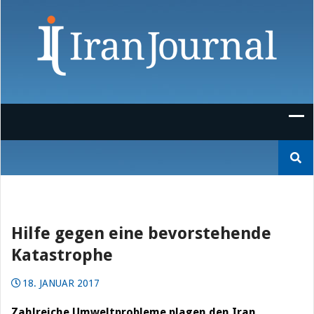
Skip
to
content
Suchen
nach:
Hilfe gegen eine bevorstehende
Katastrophe
18. JANUAR 2017
Zahlreiche Umweltprobleme plagen den Iran.