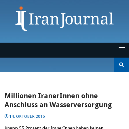
Skip
to
content
Suchen
nach:
Millionen IranerInnen ohne
Anschluss an Wasserversorgung
14. OKTOBER 2016
Knapp 55 Prozent der IranerInnen haben keinen