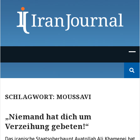
Skip
to
content
Suchen
nach:
SCHLAGWORT:
MOUSSAVI
„Niemand hat dich um
Verzeihung gebeten!“
Das iranische Staatsoberhaupt Ayatollah Ali Khamenei hat