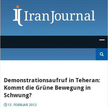
Skip
to
content
Suchen
nach:
Demonstrationsaufruf in Teheran:
Kommt die Grüne Bewegung in
Schwung?
13. FEBRUAR 2012