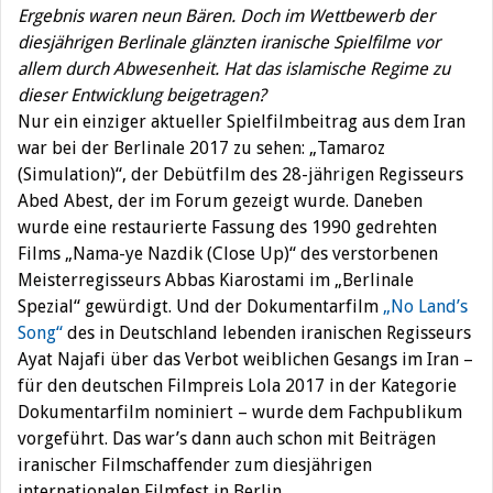
Ergebnis waren neun Bären. Doch im Wettbewerb der
diesjährigen Berlinale glänzten iranische Spielfilme vor
allem durch Abwesenheit. Hat das islamische Regime zu
dieser Entwicklung beigetragen?
Nur ein einziger aktueller Spielfilmbeitrag aus dem Iran
war bei der Berlinale 2017 zu sehen: „Tamaroz
(Simulation)“, der Debütfilm des 28-jährigen Regisseurs
Abed Abest, der im Forum gezeigt wurde. Daneben
wurde eine restaurierte Fassung des 1990 gedrehten
Films „Nama-ye Nazdik (Close Up)“ des verstorbenen
Meisterregisseurs Abbas Kiarostami im „Berlinale
Spezial“ gewürdigt. Und der Dokumentarfilm
„No Land’s
Song“
des in Deutschland lebenden iranischen Regisseurs
Ayat Najafi über das Verbot weiblichen Gesangs im Iran –
für den deutschen Filmpreis Lola 2017 in der Kategorie
Dokumentarfilm nominiert – wurde dem Fachpublikum
vorgeführt. Das war’s dann auch schon mit Beiträgen
iranischer Filmschaffender zum diesjährigen
internationalen Filmfest in Berlin.