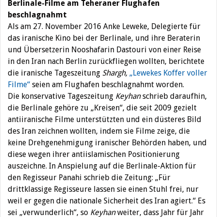
Berlinale-Filme am Teheraner Flughafen
beschlagnahmt
Als am 27. November 2016 Anke Leweke, Delegierte für
das iranische Kino bei der Berlinale, und ihre Beraterin
und Übersetzerin Nooshafarin Dastouri von einer Reise
in den Iran nach Berlin zurückfliegen wollten, berichtete
die iranische Tageszeitung
Shargh,
„Lewekes Koffer voller
Filme“
seien am Flughafen beschlagnahmt worden.
Die konservative Tageszeitung
Keyhan
schrieb daraufhin,
die Berlinale gehöre zu „Kreisen“, die seit 2009 gezielt
antiiranische Filme unterstützten und ein düsteres Bild
des Iran zeichnen wollten, indem sie Filme zeige, die
keine Drehgenehmigung iranischer Behörden haben, und
diese wegen ihrer antiislamischen Positionierung
auszeichne. In Anspielung auf die Berlinale-Aktion für
den Regisseur Panahi schrieb die Zeitung: „Für
drittklassige Regisseure lassen sie einen Stuhl frei, nur
weil er gegen die nationale Sicherheit des Iran agiert.“ Es
sei „verwunderlich“, so
Keyhan
weiter, dass Jahr für Jahr