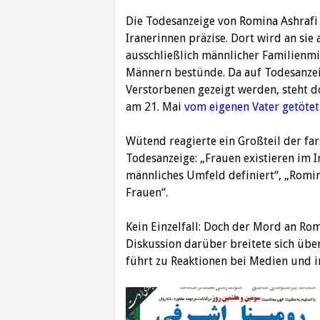
Die Todesanzeige v
on
Romina Ashrafi
Iranerinnen präzise. Dort wird an sie 
ausschließlich männlicher Familienmit
Männern bestünde. Da auf Todesanzei
Verstorbenen gezeigt werden, steht d
am 21. Mai
vom eigenen Vater getöte
Wütend reagierte ein Großteil der fa
Todesanzeige: „Frauen existieren im Ir
männliches Umfeld definiert“, „Romin
Frauen“.
Kein Einzelfall: Doch der Mord an Rom
Diskussion darüber breitete sich übe
führt zu Reaktionen bei Medien und in