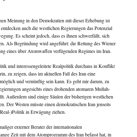
lichen Meinung in den Demokratien mit dieser Erhebung ist
entdecken auch die westlichen Regierungen das Potenzial
egung. Es scheint jedoch, dass es ihnen schwerfällt, sich
ösen. Als Begründung wird angeführt: die Rettung des Wiener
 eines über Atomwaffen verfügenden Regimes im Iran.
itik und interessengeleitete Realpolitik durchaus in Konflikt
in, zu zeigen, dass im aktuellen Fall des Iran eine
öglich und vernünftig sein kann. Es geht mir darum, zu
 Regierungen angesichts eines drohenden atomaren Mullah-
llt. Außerdem sind einige Säulen der bisherigen westlichen
n. Der Westen müsste einen demokratischen Iran jenseits
(Real-)Politik in Erwägung ziehen.
aliger externer Berater der internationalen
ange Zeit mit dem Atomprogramm des Iran befasst hat, in