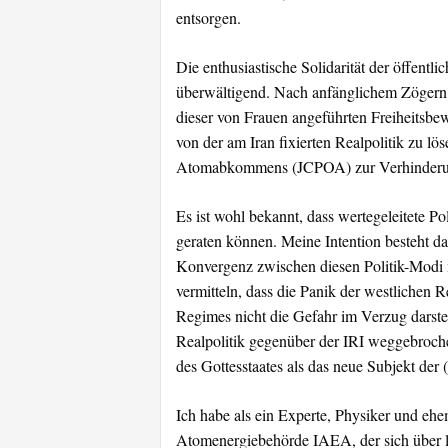
entsorgen.
Die enthusiastische Solidarität der öffent
überwältigend. Nach anfänglichem Zögern 
dieser von Frauen angeführten Freiheitsbew
von der am Iran fixierten Realpolitik zu l
Atomabkommens (JCPOA) zur Verhinderung
Es ist wohl bekannt, dass wertegeleitete Pol
geraten können. Meine Intention besteht dar
Konvergenz zwischen diesen Politik-Modi m
vermitteln, dass die Panik der westlichen
Regimes nicht die Gefahr im Verzug darste
Realpolitik gegenüber der IRI weggebroche
des Gottesstaates als das neue Subjekt der 
Ich habe als ein Experte, Physiker und ehem
Atomenergiebehörde IAEA, der sich über l