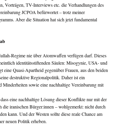
eln, Vorträgen, TV-Interviews etc. die Verhandlungen des
reinbarung JCPOA befürwortet – trotz meiner
amms. Aber die Situation hat sich jetzt fundamental
rab
e Mullah-Regime nie über Atomwaffen verfügen darf. Dieses
meintlich identitätsstiftenden Säulen: Misogynie, USA- und
olgt eine Quasi-Apartheid gegenüber Frauen, aus den beiden
ine destruktive Regionalpolitik. Daher ist ein
Minderheiten sowie eine nachhaltige Vereinbarung mit
ass eine nachhaltige Lösung dieser Konflikte nur mit der
 die iranischen Bürger:innen – wohlgemerkt: nicht durch
werden kann. Und der Westen sollte diese reale Chance am
er neuen Politik erheben.