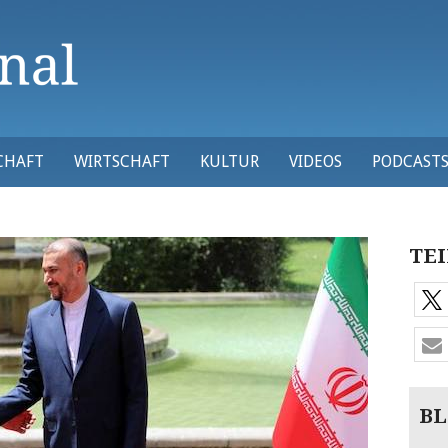
CHAFT
WIRTSCHAFT
KULTUR
VIDEOS
PODCAST
TEI
BL