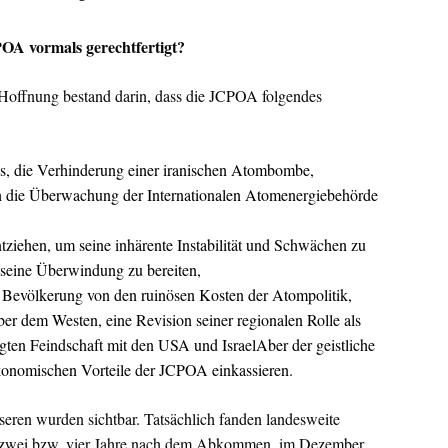
A vormals gerechtfertigt?
ffnung bestand darin, dass die JCPOA folgendes
s, die Verhinderung einer iranischen Atombombe,
rch die Überwachung der Internationalen Atomenergiebehörde
tziehen, um seine inhärente Instabilität und Schwächen zu
 seine Überwindung zu bereiten,
n Bevölkerung von den ruinösen Kosten der Atompolitik,
er dem Westen, eine Revision seiner regionalen Rolle als
gten Feindschaft mit den USA und Israel
Aber der geistliche
ökonomischen Vorteile der JCPOA einkassieren.
seren wurden sichtbar. Tatsächlich fanden landesweite
a. zwei bzw. vier Jahre nach dem Abkommen, im Dezember