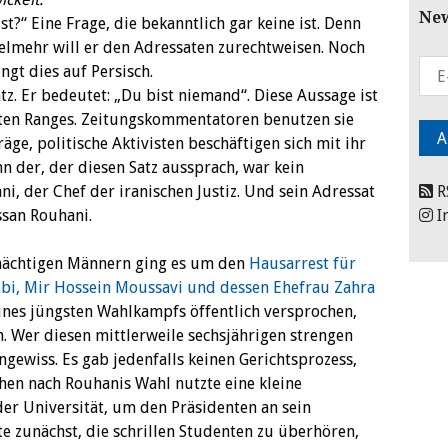
New
t?“ Eine Frage, die bekanntlich gar keine ist. Denn
ielmehr will er den Adressaten zurechtweisen. Noch
gt dies auf Persisch.
sten Ranges. Zeitungskommentatoren benutzen sie
träge, politische Aktivisten beschäftigen sich mit ihr
nn der, der diesen Satz aussprach, war kein
ni, der Chef der iranischen Justiz. Und sein Adressat
R
ssan Rouhani.
I
 mächtigen Männern ging es um den
Hausarrest für
ubi, Mir Hossein Moussavi und dessen Ehefrau Zahra
ines jüngsten Wahlkampfs öffentlich versprochen,
n. Wer diesen mittlerweile sechsjährigen strengen
ngewiss. Es gab jedenfalls keinen Gerichtsprozess,
hen nach Rouhanis Wahl nutzte eine kleine
er Universität, um den Präsidenten an sein
e zunächst, die schrillen Studenten zu überhören,