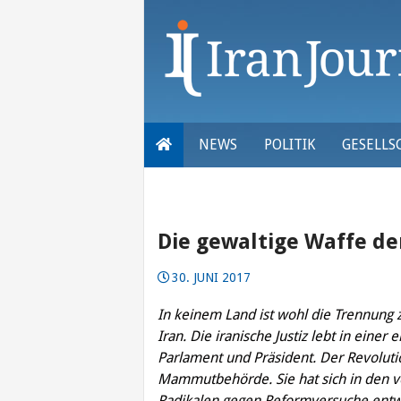
Skip
to
content
NEWS
POLITIK
GESELLS
Die gewaltige Waffe de
30. JUNI 2017
In keinem Land ist wohl die Trennung 
Iran. Die iranische Justiz lebt in eine
Parlament und Präsident. Der Revolut
Mammutbehörde. Sie hat sich in den 
Radikalen gegen Reformversuche entwi