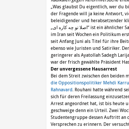
„Was glaubst Du eigentlich, wer du bis
der Fragende will ja keine Antwort, v
beleidigender und herabsetzender klin
„اصلا تو چه کاره ای“ ist ein ähnlicher Satz. Er bedeutet: „Du bist niemand“. Diese Aussage ist
im Iran seit Wochen ein Politikum er
seit Anfang Juni als Titel für ihre Bei
ebenso wie Juristen und Satiriker. De
geringerer als Ayatollah Sadegh Larija
war der frisch gewählte Präsident Ha
Der unvergessene Hausarrest
Bei dem Streit zwischen den beiden
die Oppositionspolitiker Mehdi Karr
Rahnavard
. Rouhani hatte während se
sich für deren Freilassung einzusetze
Arrest angeordnet hat, ist bis heute u
geschweige denn ein Urteil. Zwei Woc
Studentengruppe dessen Auftritt an d
Versprechen zu erinnern. Der versucht