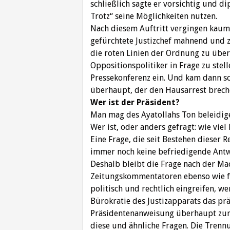
schließlich sagte er vorsichtig und 
Trotz“ seine Möglichkeiten nutzen.
Nach diesem Auftritt vergingen kaum
gefürchtete Justizchef mahnend und z
die roten Linien der Ordnung zu über
Oppositionspolitiker in Frage zu stelle
Pressekonferenz ein. Und kam dann sc
überhaupt, der den Hausarrest breche
Wer ist der Präsident?
Man mag des Ayatollahs Ton beleidige
Wer ist, oder anders gefragt: wie vie
Eine Frage, die seit Bestehen dieser 
immer noch keine befriedigende Antw
Deshalb bleibt die Frage nach der Mac
Zeitungskommentatoren ebenso wie für
politisch und rechtlich eingreifen, w
Bürokratie des Justizapparats das prä
Präsidentenanweisung überhaupt zur K
diese und ähnliche Fragen. Die Trennu