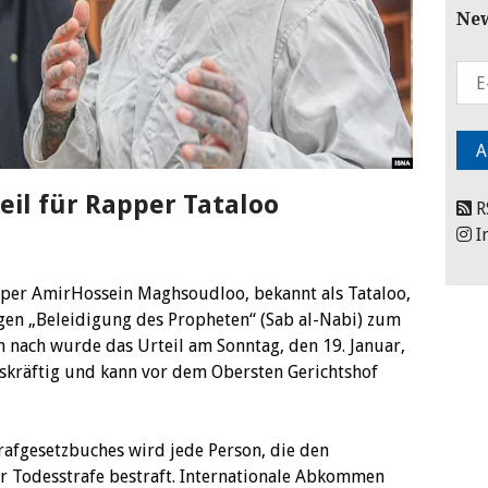
New
eil für Rapper Tataloo
R
I
pper AmirHossein Maghsoudloo, bekannt als Tataloo,
gen „Beleidigung des Propheten“ (Sab al-Nabi) zum
n nach wurde das Urteil am Sonntag, den 19. Januar,
htskräftig und kann vor dem Obersten Gerichtshof
rafgesetzbuches wird jede Person, die den
er Todesstrafe bestraft. Internationale Abkommen