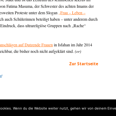
in von Fatima Masuma, der Schwester des achten Imams der
desweiten Proteste unter dem Slogan
„Frau – Leben –
ch auch Schülerinnen beteiligt haben – unter anderem durch
 Eindruck, dass ultrareligiöse Gruppen nach „Rache“
anschlägen auf Dutzende Frauen
in Isfahan im Jahr 2014
ichbar, die bisher noch nicht aufgeklärt sind.
(or)
Zur Startseite
n!
ookies. Wenn du die Website weiter nutzt, gehen wir von deinem Einve
er
|
Impressum
|
Datenschutz
|
Kontakt