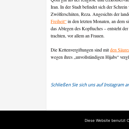
Iran. In der Stadt befindet sich der Schre
Zwölferschiiten, Reza. Angesichts der lan
Freiheit“
in den letzten Monaten, an dem si
das Ablegen des Kopftuches – entsteht der
trachten, vor allem an Frauen.
Die Kettenvergiftungen sind mit
den Säure
wegen ihres „unvollständigen Hijabs“ vergle
Schließen Sie sich uns auf Instagram a
Beitragsnavigation
Diese Website benutzt C
© Iran Journal |
Über uns
|
Förderung
|
Newslett