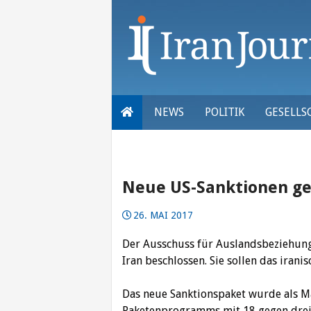
Skip
to
content
NEWS
POLITIK
GESELLS
Neue US-Sanktionen ge
26. MAI 2017
Der Ausschuss für Auslandsbeziehung
Iran beschlossen. Sie sollen das iran
Das neue Sanktionspaket wurde als M
Raketenprogramms mit 18 gegen drei 