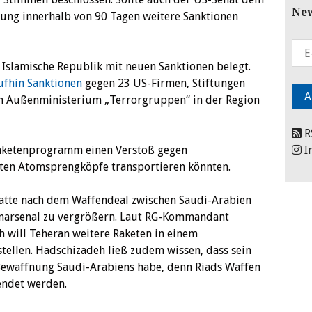
New
ung innerhalb von 90 Tagen weitere Sanktionen
 Islamische Republik mit neuen Sanktionen belegt.
ufhin Sanktionen
gegen 23 US-Firmen, Stiftungen
en Außenministerium „Terrorgruppen“ in der Region
R
 Raketenprogramm einen Verstoß gegen
I
keten Atomsprengköpfe transportieren könnten.
atte nach dem Waffendeal zwischen Saudi-Arabien
enarsenal zu vergrößern. Laut RG-Kommandant
 will Teheran weitere Raketen in einem
ellen. Hadschizadeh ließ zudem wissen, dass sein
 Bewaffnung Saudi-Arabiens habe, denn Riads Waffen
endet werden.