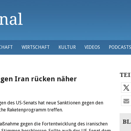
CHAFT
WIRTSCHAFT
KULTUR
VIDEOS
PODCAST
TEI
gen Iran rücken näher
en des US-Senats hat neue Sanktionen gegen den
ische Raketenprogramm treffen.
BL
aßnahme gegen die Fortentwicklung des iranischen
Stimmen beschlossen. Sollte auch der US-Senat dem