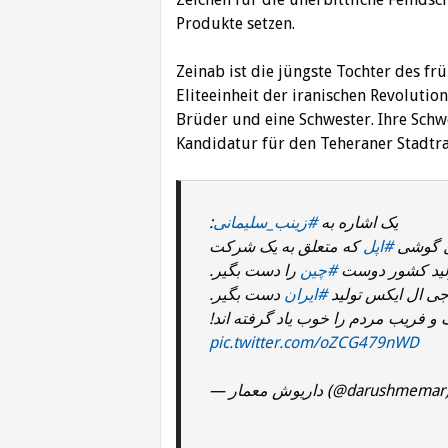
Produkte setzen.
Zeinab ist die jüngste Tochter des 
Eliteeinheit der iranischen Revolutio
Brüder und eine Schwester. Ihre Schw
Kandidatur für den Teheraner Stadtr
:
#زینب_سلیمانی
یک اشاره به
دل گوشی
#اپل
که متعلق به یک شرکت
لید کشور دوست
#چین
را دست بگیر.
ی ال ایکس تولید
#ایران
دست بگیر.
 و فریب مردم را خوب یاد گرفته اند
pic.twitter.com/oZCG479nWD
— داریوش معمار (@darushmema