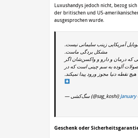
Luxushandys jedoch nicht, bezog sic
der britischen und US-amerikanische
ausgesprochen wurde.
بایل آمریکایی زینب سلیمانی نیست
مشکل بردگی ماست.
.بردگانی که درمان و دارو و واکسن‌شان اگر
صولات آلوده به سم چینی است که در
هیچ نقطه دنیا مجوز ورود پیدا نمیکند.
— سگ‌کشی (@sag_koshi)
January
Geschenk oder Sicherheitsgaranti