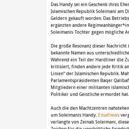
Das Handy sei ein Geschenk ihres Ehe
Islamischen Republik Soleimani am Die
Geldern gekauft worden. Das Betrieb
ergänzten andere Regimeanhänger*inn
Soleimanis Tochter gegen mögliche An
Die große Resonanz dieser Nachricht 
bekannte Namen aus unterschiedliche
Während ein Teil der Hardliner die Z
kritisiert, finden andere jede Kritik 
Linien“ der Islamischen Republik. M
Parlamentspräsidenten Baqer Qaliba
Mitgliedern einer militanten islamis
Politiker und Geistliche ermordet hat
Auch die den Machtzentren nahstehen
um Soleimanis Handy.
Ensafnews
ver
verlangte von Zeinab Soleimani, diese
Zeichen für die unerbittliche Feinds