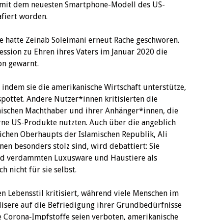
d mit dem neuesten Smartphone-Modell des US-
afiert worden.
e hatte Zeinab Soleimani erneut Rache geschworen.
zession zu Ehren ihres Vaters im Januar 2020 die
on gewarnt.
, indem sie die amerikanische Wirtschaft unterstütze,
pottet. Andere Nutzer*innen kritisierten die
nischen Machthaber und ihrer Anhänger*innen, die
ne US-Produkte nutzten. Auch über die angeblich
lichen Oberhaupts der Islamischen Republik, Ali
en besonders stolz sind, wird debattiert: Sie
und verdammten Luxusware und Haustiere als
h nicht für sie selbst.
n Lebensstil kritisiert, während viele Menschen im
 Misere auf die Befriedigung ihrer Grundbedürfnisse
e Corona-Impfstoffe seien verboten, amerikanische