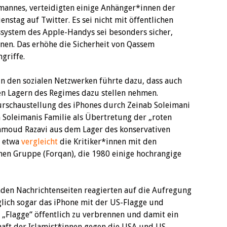
mannes, verteidigten einige Anhänger*innen der
nstag auf Twitter. Es sei nicht mit öffentlichen
ssystem des Apple-Handys sei besonders sicher,
en. Das erhöhe die Sicherheit von Qassem
griffe.
in den sozialen Netzwerken führte dazu, dass auch
n Lagern des Regimes dazu stellen nehmen.
urschaustellung des iPhones durch Zeinab Soleimani
an Soleimanis Familie als Übertretung der „roten
ahmoud Razavi aus dem Lager des konservativen
f etwa
vergleicht
die Kritiker*innen mit den
chen Gruppe (Forqan), die 1980 einige hochrangige
.
den Nachrichtenseiten reagierten auf die Aufregung
glich sogar das iPhone mit der US-Flagge und
 „Flagge“ öffentlich zu verbrennen und damit ein
chaft der Islamist*innen gegen die USA und US-