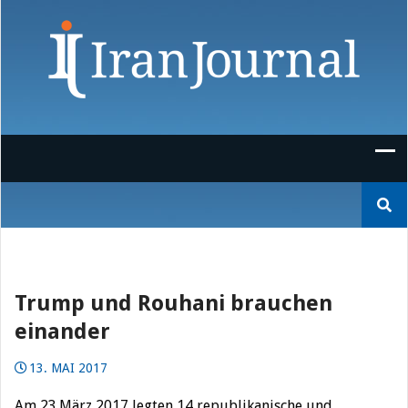
Skip
to
content
Suchen
nach:
Trump und Rouhani brauchen
einander
13. MAI 2017
Am 23.März 2017 legten 14 republikanische und