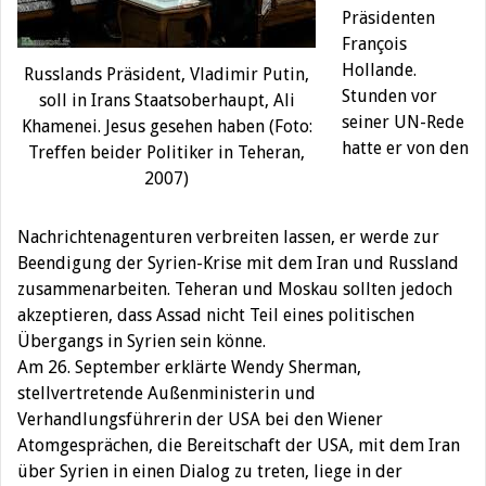
Präsidenten
François
Hollande.
Russlands Präsident, Vladimir Putin,
Stunden vor
soll in Irans Staatsoberhaupt, Ali
seiner UN-Rede
Khamenei. Jesus gesehen haben (Foto:
hatte er von den
Treffen beider Politiker in Teheran,
2007)
Nachrichtenagenturen verbreiten lassen, er werde zur
Beendigung der Syrien-Krise mit dem Iran und Russland
zusammenarbeiten. Teheran und Moskau sollten jedoch
akzeptieren, dass Assad nicht Teil eines politischen
Übergangs in Syrien sein könne.
Am 26. September erklärte Wendy Sherman,
stellvertretende Außenministerin und
Verhandlungsführerin der USA bei den Wiener
Atomgesprächen, die Bereitschaft der USA, mit dem Iran
über Syrien in einen Dialog zu treten, liege in der