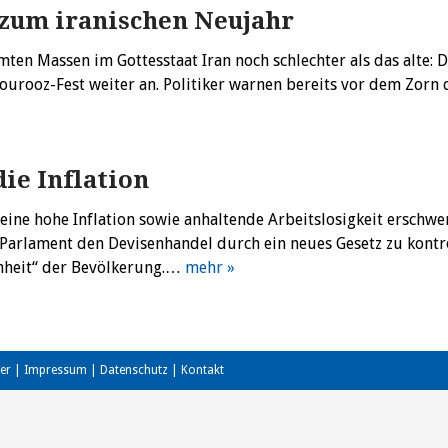
 zum iranischen Neujahr
mten Massen im Gottesstaat Iran noch schlechter als das alte: D
ourooz-Fest weiter an. Politiker warnen bereits vor dem Zorn 
ie Inflation
ine hohe Inflation sowie anhaltende Arbeitslosigkeit erschwe
 Parlament den Devisenhandel durch ein neues Gesetz zu kontro
nheit“ der Bevölkerung.…
mehr »
er
|
Impressum
|
Datenschutz
|
Kontakt