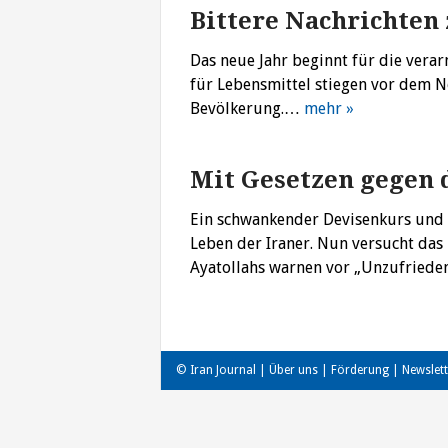
Bittere Nachrichten
Das neue Jahr beginnt für die verar
für Lebensmittel stiegen vor dem N
Bevölkerung.…
mehr »
Mit Gesetzen gegen d
Ein schwankender Devisenkurs und e
Leben der Iraner. Nun versucht das
Ayatollahs warnen vor „Unzufriede
© Iran Journal |
Über uns
|
Förderung
|
Newslett