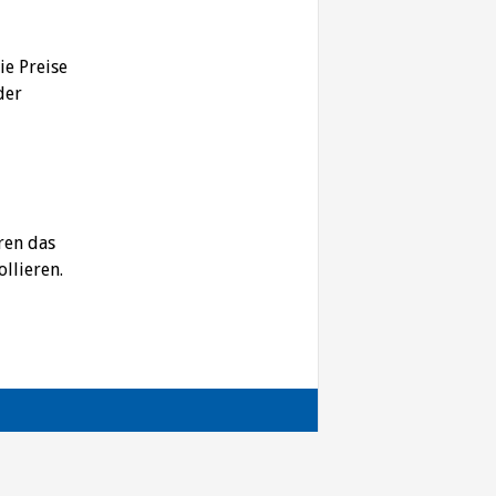
ie Preise
der
ren das
llieren.