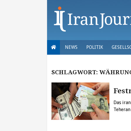
Skip
to
content
NEWS
POLITIK
GESELLS
SCHLAGWORT:
WÄHRUNG
Fest
Das ira
Teheran