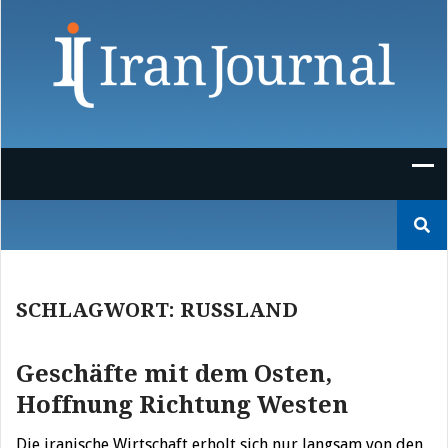
Skip
to
content
Suchen
nach:
SCHLAGWORT:
RUSSLAND
Geschäfte mit dem Osten,
Hoffnung Richtung Westen
Die iranische Wirtschaft erholt sich nur langsam von den