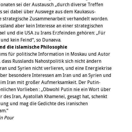
onaten sei der Austausch „durch diverse Treffen
Es sei dabei über Auswege aus dem Kaukasus-
he strategische Zusammenarbeit verhandelt worden.
ssland aber kein Interesse an einer strategischen
el und die USA zu Irans Erzfeinden gehören: „Für
und kein Feind“, so Dunaeva.
d die islamische Philosophie
ums für politische Information in Moskau und Autor
, dass Russlands Nahostpolitik sich nicht ändern
ran und Syrien nicht verlieren, und eine Energiekrise
über besondere Interessen am Iran und an Syrien und
 im Iran mit großer Aufmerksamkeit. Der Putin-
önlichen Vorlieben : „Obwohl Putin nie ein Wort über
r des Iran, Ayatollah Khamenei, gesagt hat, schenkt
tung und mag die Gedichte des iranischen
am.“
n Pour