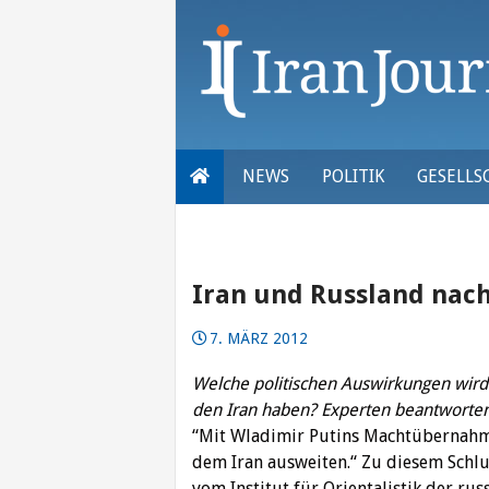
Skip
to
content
NEWS
POLITIK
GESELLS
Iran und Russland nach
7. MÄRZ 2012
Welche politischen Auswirkungen wird
den Iran haben? Experten beantworten 
“Mit Wladimir Putins Machtübernahme
dem Iran ausweiten.“ Zu diesem Schl
vom Institut für Orientalistik der ru