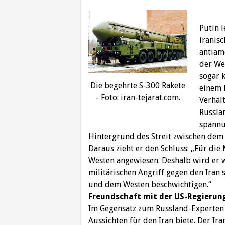
Putin l
iranis
antiame
der We
sogar k
Die begehrte S-300 Rakete
einem 
- Foto: iran-tejarat.com.
Verhält
Russla
spannun
Hintergrund des Streit zwischen dem 
Daraus zieht er den Schluss: „Für die
Westen angewiesen. Deshalb wird er w
militärischen Angriff gegen den Iran 
und dem Westen beschwichtigen.“
Freundschaft mit der US-Regierun
Im Gegensatz zum Russland-Experten R
Aussichten für den Iran biete. Der Ir