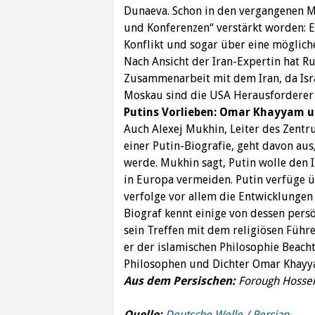
Dunaeva. Schon in den vergangenen M
und Konferenzen“ verstärkt worden: 
Konflikt und sogar über eine möglic
Nach Ansicht der Iran-Expertin hat Ru
Zusammenarbeit mit dem Iran, da Isra
Moskau sind die USA Herausforderer 
Putins Vorlieben: Omar Khayyam un
Auch Alexej Mukhin, Leiter des Zentr
einer Putin-Biografie, geht davon aus
werde. Mukhin sagt, Putin wolle den I
in Europa vermeiden. Putin verfüge 
verfolge vor allem die Entwicklungen
Biograf kennt einige von dessen pers
sein Treffen mit dem religiösen Führe
er der islamischen Philosophie Beach
Philosophen und Dichter Omar Khayy
Aus dem Persischen:
Forough Hossei
Quelle:
Deutsche Welle / Persian