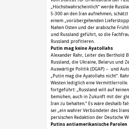
„Höchstwahrscheinlich“ werde Russla
S-300 an den Iran
aufnehmen, schätzt 
einem „vorübergehenden Lieferstopp“
Nahen Osten und der arabische Frühl
und Russland geführt, so die Fachfra
Russland profitieren.
Putin mag keine Ayatollahs
Alexander Rahr, Leiter des Berthold
Russland, die Ukraine, Belarus und Ze
Auswärtige Politik (DGAP) – und Auto
„Putin mag die Ayatollahs nicht“. Ra
Westen lediglich eine Vermittlerrolle.
fortgeführt: „Russland will auf keine
bemühen, auch in Zukunft mit der gl
Iran zu behalten.“ Es wäre deshalb fa
sei „ein wahrer Verbündeter des Irans
persischen Redaktion der Deutsche We
Putins antiamerikanische Parolen