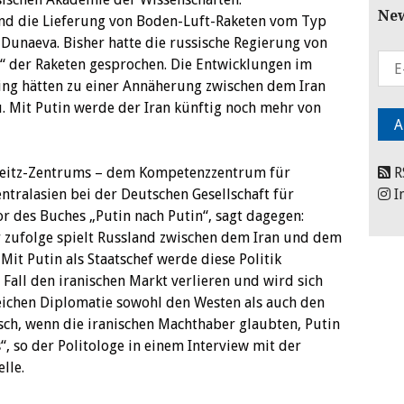
New
nd die Lieferung von Boden-Luft-Raketen vom Typ
Dunaeva. Bisher hatte die russische Regierung von
 der Raketen gesprochen. Die Entwicklungen im
ing hätten zu einer Annäherung zwischen dem Iran
u. Mit Putin werde der Iran künftig noch mehr von
 Beitz-Zentrums – dem Kompetenzzentrum für
R
ntralasien bei der Deutschen Gesellschaft für
I
r des Buches „Putin nach Putin“, sagt dagegen:
hr zufolge spielt Russland zwischen dem Iran und dem
 Mit Putin als Staatschef werde diese Politik
n Fall den iranischen Markt verlieren und wird sich
eichen Diplomatie sowohl den Westen als auch den
lsch, wenn die iranischen Machthaber glaubten, Putin
“, so der Politologe in einem Interview mit der
lle.