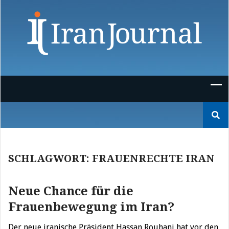
Skip
to
content
Suchen
nach:
SCHLAGWORT:
FRAUENRECHTE IRAN
Neue Chance für die
Frauenbewegung im Iran?
Der neue iranische Präsident Hassan Rouhani hat vor den