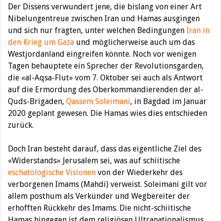
Der Dissens verwundert jene, die bislang von einer Art
Nibelungentreue zwischen Iran und Hamas ausgingen
und sich nur fragten, unter welchen Bedingungen
Iran in
den Krieg um Gaza
und möglicherweise auch um das
Westjordanland eingreifen könnte. Noch vor wenigen
Tagen behauptete ein Sprecher der Revolutionsgarden,
die «al-Aqsa-Flut» vom 7. Oktober sei auch als Antwort
auf die Ermordung des Oberkommandierenden der al-
Quds-Brigaden,
Qassem Soleimani
, in Bagdad im Januar
2020 geplant gewesen. Die Hamas wies dies entschieden
zurück.
Doch Iran besteht darauf, dass das eigentliche Ziel des
«Widerstands» Jerusalem sei, was auf schiitische
eschatologische Visionen
von der Wiederkehr des
verborgenen Imams (Mahdi) verweist. Soleimani gilt vor
allem posthum als Verkünder und Wegbereiter der
erhofften Rückkehr des Imams. Die nicht-schiitische
Hamas hingegen ist dem religiösen Ultranationalismus