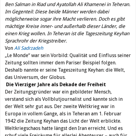
Ben Salman in Riad und Ayatollah Ali Khamenei in Teheran.
Im Gegenteil: Diese beide Männer werden dabei
möglicherweise sogar ihre Macht verlieren. Doch es gibt
mächtige Kreise inner- und außerhalb dieser Länder, die
einen Krieg wollen. In Teheran ist die Tageszeitung Keyhan
Sprachrohr der Kriegstreiber.
Von
Ali Sadrzadeh
„Le Monde“ war sein Vorbild: Qualität und Einfluss seiner
Zeitung sollten immer dem Pariser Beispiel folgen.
Deshalb nannte er seine Tageszeitung Keyhan: die Welt,
das Universum, der Globus.
Die Vierziger Jahre als Dekade der Freiheit
Der Zeitungsgründer war ein gebildeter Mensch,
verstand sich als Vollblutjournalist und kannte sich in
der Welt sehr gut aus. Der zweite Weltkrieg war in
Europa in vollem Gange, als in Teheran am 1. Februar
1942 die Zeitung Keyhan das Licht der Welt erblickte.
Weltkriegschaos hatte längst den Iran erreicht. Und es
schuf viele Freiräume für allerlei Abenteurer – auch für