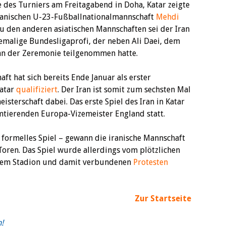
des Turniers am Freitagabend in Doha, Katar zeigte
iranischen U-23-Fußballnationalmannschaft
Mehdi
zu den anderen asiatischen Mannschaften sei der Iran
hemalige Bundesligaprofi, der neben Ali Daei, dem
an der Zeremonie teilgenommen hatte.
ft hat sich bereits Ende Januar als erster
Katar
qualifiziert
. Der Iran ist somit zum sechsten Mal
sterschaft dabei. Das erste Spiel des Iran in Katar
tierenden Europa-Vizemeister England statt.
in formelles Spiel – gewann die iranische Mannschaft
oren. Das Spiel wurde allerdings vom plötzlichen
dem Stadion und damit verbundenen
Protesten
Zur Startseite
n!