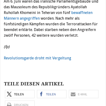
Am 6. Juni waren das iranische Parlamentsgebäude und
das Mausoleum des Republikgründers Ayatollah
Ruhollah Khomeini in Teheran von fünf
bewaffneten
Männern angegriffen
worden. Nach mehr als
fünfstündigen Kämpfen wurden die Terrorattacken für
beendet erklärte. Dabei starben neben den Angreifern
zwölf Personen, 42 weitere wurden verletzt.
(fp)
Revolutionsgarde droht mit Vergeltung
Beitragsnavigation
TEILE DIESEN ARTIKEL
TEILEN
TEILEN
E-MAIL
DRUCKEN