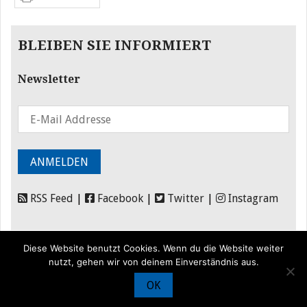
BLEIBEN SIE INFORMIERT
Newsletter
RSS Feed
|
Facebook
|
Twitter
|
Instagram
Diese Website benutzt Cookies. Wenn du die Website weiter
nutzt, gehen wir von deinem Einverständnis aus.
OK
© Iran Journal |
Über uns
|
Förderung
|
Newsletter
|
Impressum
|
Datenschutz
|
Kontakt