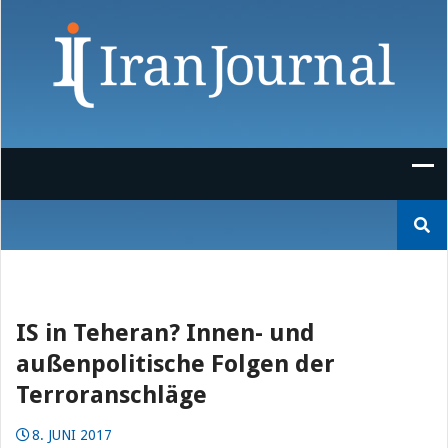
Skip
to
content
Suchen
nach:
IS in Teheran? Innen- und
außenpolitische Folgen der
Terroranschläge
8. JUNI 2017