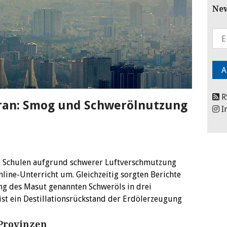
New
R
Iran: Smog und Schwerölnutzung
I
ie Schulen aufgrund schwerer Luftverschmutzung
nline-Unterricht um. Gleichzeitig sorgten Berichte
g des Masut genannten Schweröls in drei
ist ein Destillationsrückstand der Erdölerzeugung
Provinzen